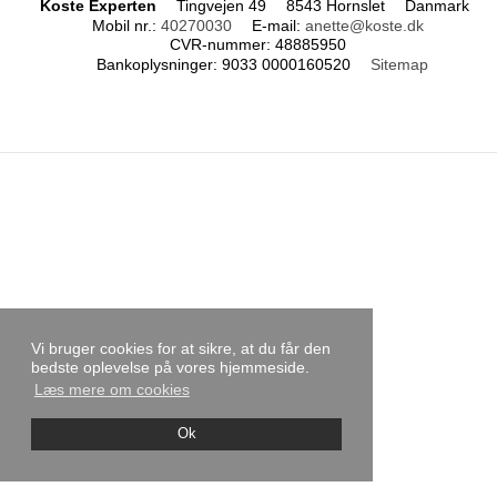
Koste Experten
Tingvejen 49
8543 Hornslet
Danmark
Mobil nr.
:
40270030
E-mail
:
anette@koste.dk
CVR-nummer
:
48885950
Bankoplysninger
:
9033 0000160520
Sitemap
Vi bruger cookies for at sikre, at du får den
bedste oplevelse på vores hjemmeside.
Læs mere om cookies
Ok