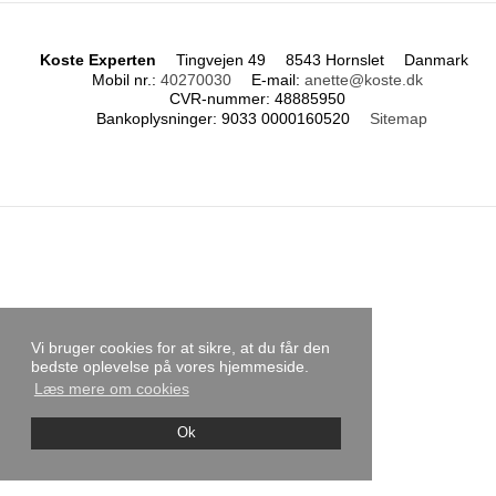
Koste Experten
Tingvejen 49
8543 Hornslet
Danmark
Mobil nr.
:
40270030
E-mail
:
anette@koste.dk
CVR-nummer
:
48885950
Bankoplysninger
:
9033 0000160520
Sitemap
Vi bruger cookies for at sikre, at du får den
bedste oplevelse på vores hjemmeside.
Læs mere om cookies
Ok