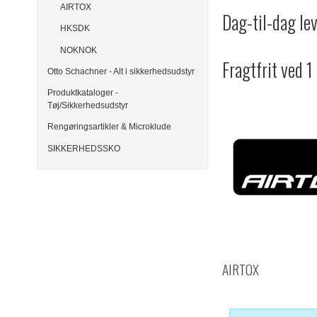
AIRTOX
Dag-til-dag le
HKSDK
NOKNOK
Fragtfrit ved 1
Otto Schachner - Alt i sikkerhedsudstyr
Produktkataloger -
Tøj/Sikkerhedsudstyr
Rengøringsartikler & Microklude
SIKKERHEDSSKO
AIRTOX