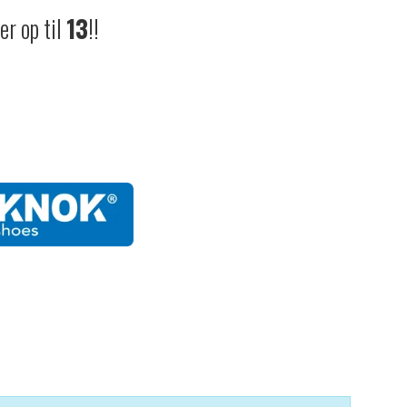
er op til
13
!!